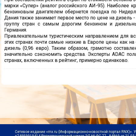
марки «Супер» (аналог российского АИ-95). Наиболее 
бензиновым двигателем обернется поездка по Нидерлан
Дания также занимает первое место по цене на дизель - 
группу стран с самым дорогим бензином и дизельны
Германия.
Привлекательным туристическим направлением для все
этих странах почти самые низкие в Европе цены как на б
дизель (0,96 евро). Таким образом, грамотно состав
значительно сэкономить средства. Эксперты ADAC пола
странах, включенных в рейтинг, примерно одинаково.
Сетевое издание «rnx.ru (Информационно-новостной портал RNX)». 