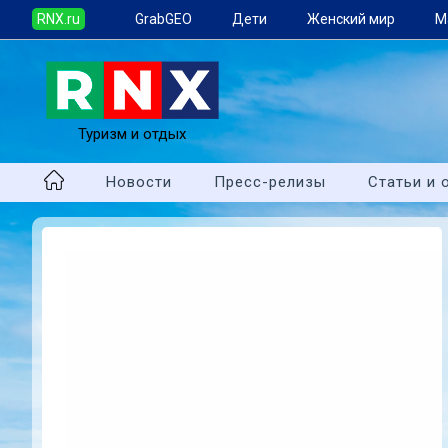
RNX.ru
GrabGEO
Дети
Женский мир
М
Туризм и отдых
Новости
Пресс-релизы
Статьи и 