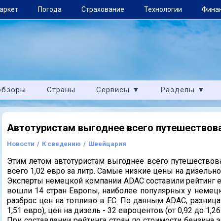
аркет
Погода
Страхование
Технологии
Фина
обзоры
Страны
Сервисы ▼
Разделы ▼
Автотуристам выгоднее всего путешествов
Новости
/
К сведению
/
Швейцария
Этим летом автотуристам выгоднее всего путешествов
всего 1,02 евро за литр. Самые низкие цены на дизельно
Эксперты немецкой компании ADAC составили рейтинг ев
вошли 14 стран Европы, наиболее популярных у немецк
разброс цен на топливо в ЕС. По данным ADAC, разница 
1,51 евро), цен на дизель - 32 евроцентов (от 0,92 до 1,26
При составлении рейтинга стран по стоимости бензина