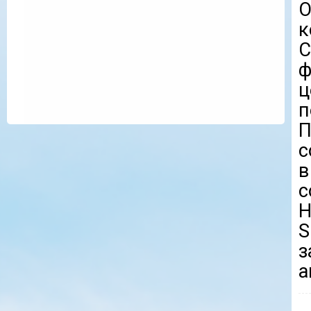
О
к
С
ф
ц
п
П
с
в
с
Н
S
а