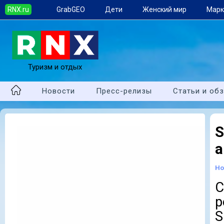
RNX.ru
GrabGEO
Дети
Женский мир
Марк
Туризм и отдых
Новости
Пресс-релизы
Статьи и об
S
а
Но
С
р
S