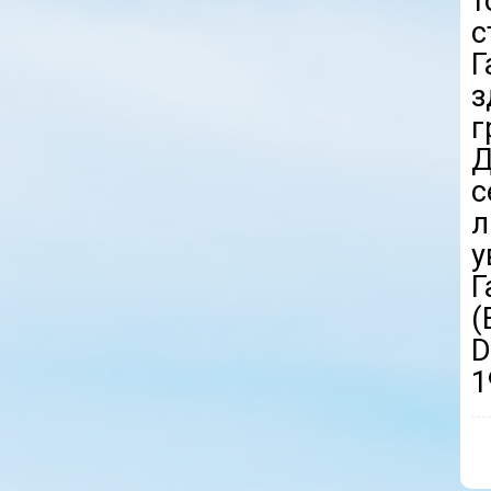
т
с
Г
з
г
с
л
у
Г
(
D
1