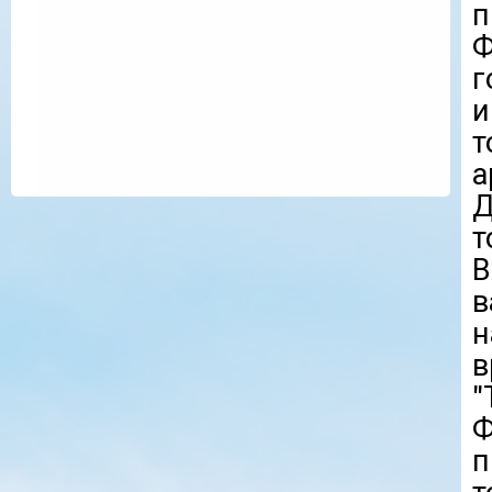
Ф
г
и
т
а
т
В
в
н
в
"
п