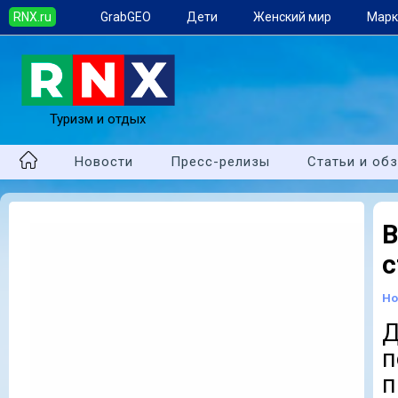
RNX.ru
GrabGEO
Дети
Женский мир
Марк
Туризм и отдых
Новости
Пресс-релизы
Статьи и об
с
Но
Д
п
п