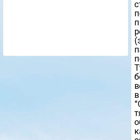
с
п
п
р
п
Т
б
в
в
к