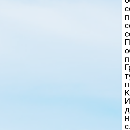
о
с
п
с
с
П
Г
п
И
д
с