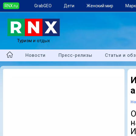
RNX.ru
GrabGEO
Дети
Женский мир
Марк
Туризм и отдых
Новости
Пресс-релизы
Статьи и об
а
Но
О
н
И