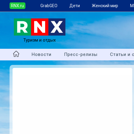
RNX.ru
GrabGEO
Дети
Женский мир
М
Туризм и отдых
Новости
Пресс-релизы
Статьи и 