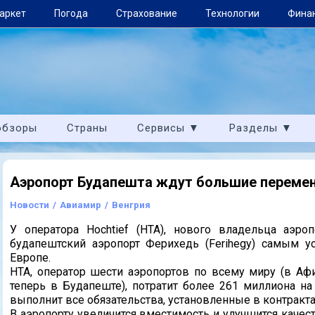
аркет
Погода
Страхование
Технологии
Фина
обзоры
Страны
Сервисы ▼
Разделы ▼
Аэропорт Будапешта ждут большие переме
Новости
/
Авиамир
/
Венгрия
У оператора Hochtief (HTA), нового владельца аэр
будапештский аэропорт Ферихедь (Ferihegy) самым 
Европе.
HTA, оператор шести аэропортов по всему миру (в Афи
теперь в Будапеште), потратит более 261 миллиона на
выполнит все обязательства, установленные в контракта
В аэропорту увеличится вместимость и улучшится качес