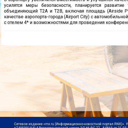
усилятся меры безопасности, планируется развитие
объединяющий T2A и T2B, включая площадь (Airside Pl
качестве аэропорта-города (Airport City) с автомобиль
с отелем 4* и возможностями для проведения конферен
Сетевое издание «rnx.ru (Информационно-новостной портал RNX)». 