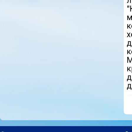
л
"
м
к
х
д
к
М
д
д