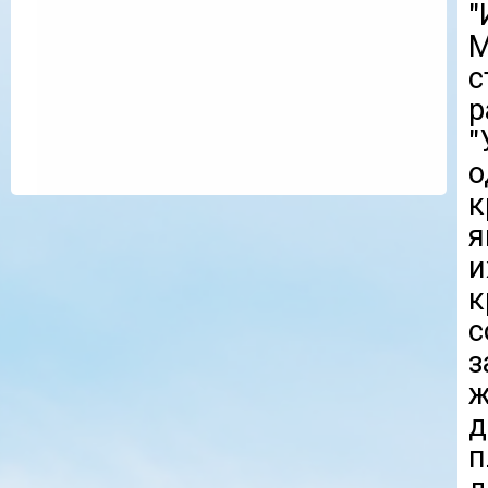
"
М
с
р
"
о
к
я
и
к
с
з
ж
д
п