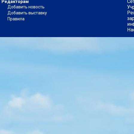
Се
Редакторам
Уч
Добавить новость
Ре
Добавить выставку
за
Правила
ин
На