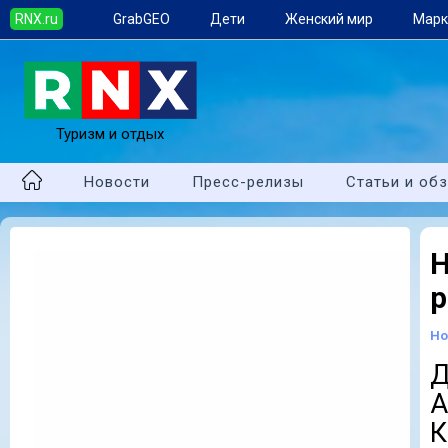
RNX.ru
GrabGEO
Дети
Женский мир
Марк
Туризм и отдых
Новости
Пресс-релизы
Статьи и об
Н
р
Но
Д
А
К