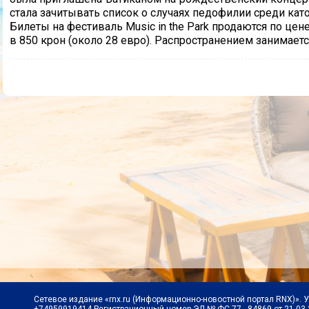
стала зачитывать список о случаях педофилии среди ка
Билеты на фестиваль Music in the Park продаются по цене
в 850 крон (около 28 евро). Распространением занимается
Сетевое издание «rnx.ru (Информационно-новостной портал RNX)». 