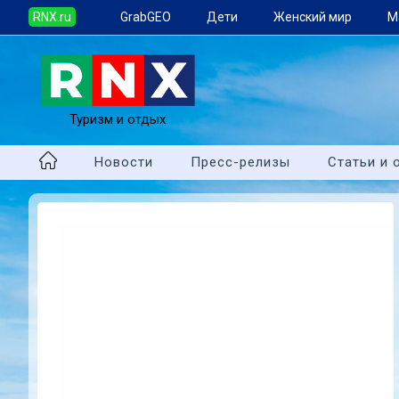
RNX.ru
GrabGEO
Дети
Женский мир
М
Туризм и отдых
Новости
Пресс-релизы
Статьи и 