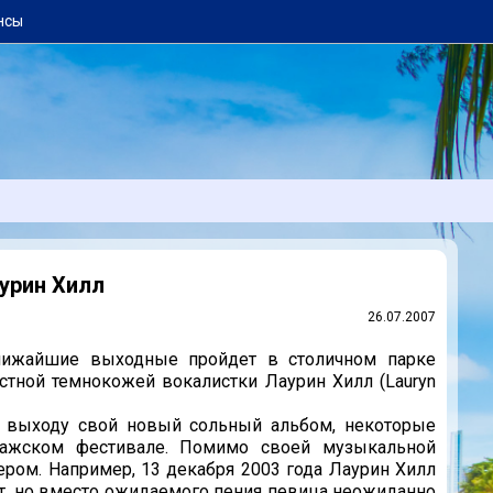
нсы
урин Хилл
26.07.2007
ближайшие выходные пройдет в столичном парке
естной темнокожей вокалистки Лаурин Хилл (Lauryn
к выходу свой новый сольный альбом, некоторые
ражском фестивале. Помимо своей музыкальной
ром. Например, 13 декабря 2003 года Лаурин Хилл
т, но вместо ожидаемого пения певица неожиданно