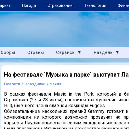
аркет
Погода
Страхование
Технологии
Фина
обзоры
Страны
Сервисы ▼
Разделы ▼
На фестивале `Музыка в парке` выступит Ла
Новости
/
Праздники
/
Чехия
В рамках фестиваля Music in the Park, который в 
Стромовка (27 и 28 июля), состоится выступление изв
Hill), бывшего члена славной команды Fugees.
Обладательница нескольких премий Grammy готовит 
композиции из которого возможно прозвучат на п
карьеры Лаурин известна и своим скандальным характе
была приглашена Ватиканом на рождественский концер