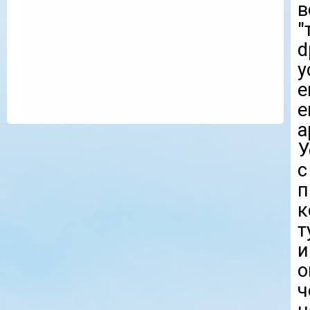
"
d
у
е
е
а
У
п
к
т
и
о
ч