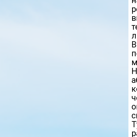
н
р
в
т
п
м
Н
а
к
о
с
Т
р