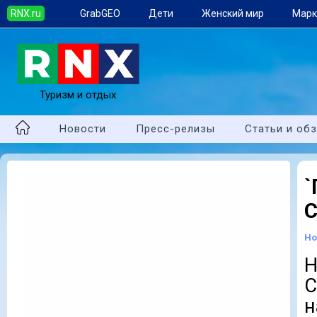
RNX.ru
GrabGEO
Дети
Женский мир
Марк
Туризм и отдых
Новости
Пресс-релизы
Статьи и об
С
Но
Н
С
н