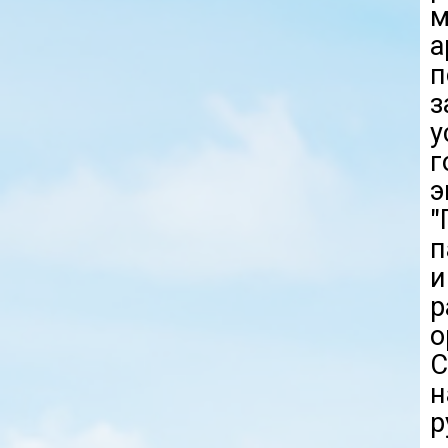
м
а
п
у
э
"
п
и
р
о
С
н
р