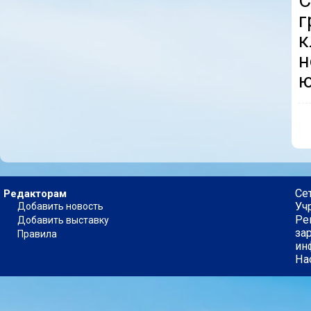
г
к
н
ю
Се
Редакторам
Уч
Добавить новость
Ре
Добавить выставку
за
Правила
ин
На