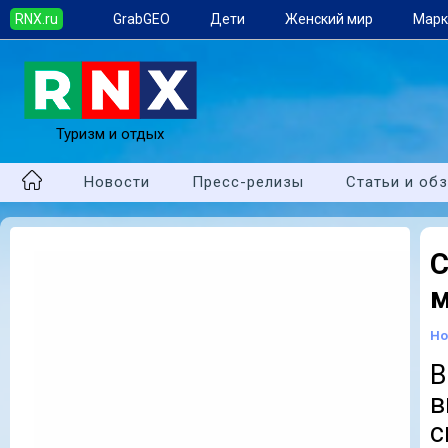
RNX.ru
GrabGEO
Дети
Женский мир
Марк
Туризм и отдых
Новости
Пресс-релизы
Статьи и об
С
м
Но
В
с