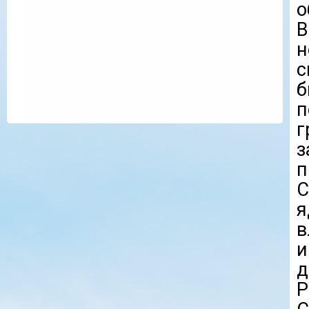
о
В
с
б
п
г
з
п
С
в
и
д
Р