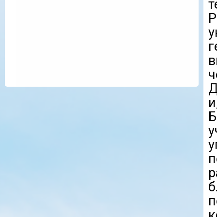
т
у
г
в
ч
Д
и
Б
у
у
п
р
б
п