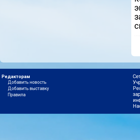
э
з
с
Се
Редакторам
Уч
Добавить новость
Ре
Добавить выставку
за
Правила
ин
На