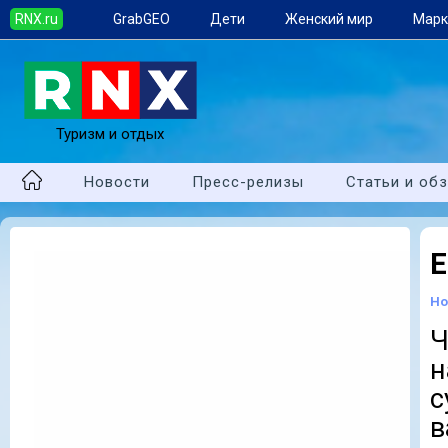
RNX.ru
GrabGEO
Дети
Женский мир
Марк
Туризм и отдых
Новости
Пресс-релизы
Статьи и об
Е
Но
Ч
н
с
в