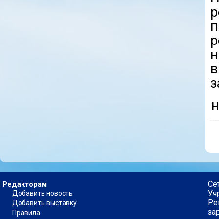
р
п
р
н
в
з
н
Се
Редакторам
Уч
Добавить новость
Ре
Добавить выставку
за
Правила