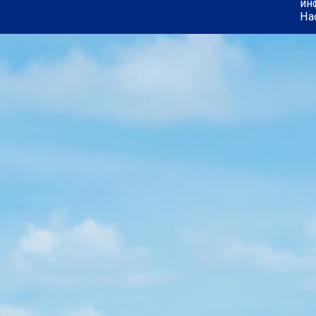
ин
На