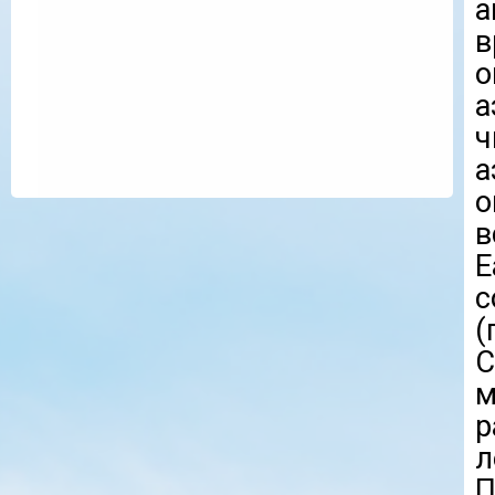
а
о
а
ч
а
о
в
E
с
(
С
м
р
л
П