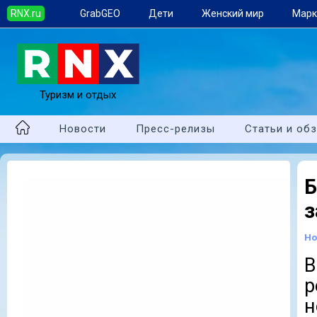
RNX.ru
GrabGEO
Дети
Женский мир
Марк
Туризм и отдых
Новости
Пресс-релизы
Статьи и об
Б
з
Но
В
р
н