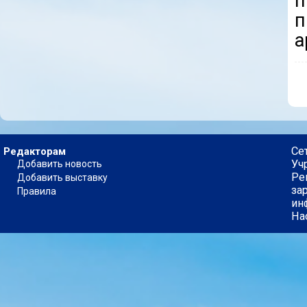
п
п
а
Се
Редакторам
Уч
Добавить новость
Ре
Добавить выставку
за
Правила
ин
На