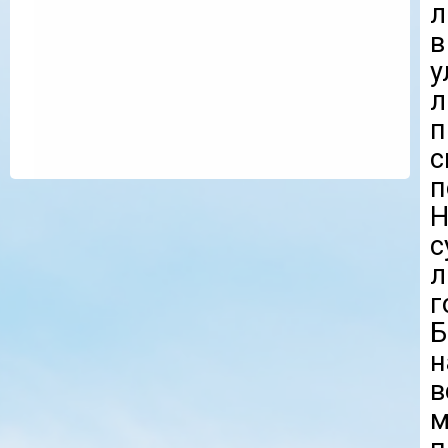
л
в
у
л
п
с
п
Н
с
л
г
Б
н
в
м