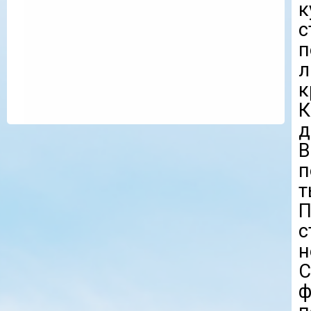
к
с
п
л
к
В
п
т
П
с
н
С
ф