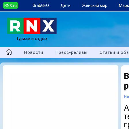
RNX.ru
GrabGEO
Дети
Женский мир
Марк
Туризм и отдых
Новости
Пресс-релизы
Статьи и об
В
р
Но
А
г