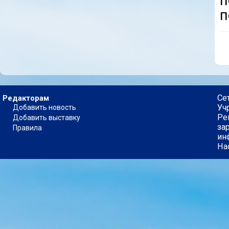
п
п
Се
Редакторам
Уч
Добавить новость
Ре
Добавить выставку
за
Правила
ин
На