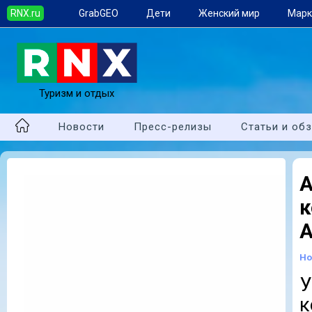
RNX.ru
GrabGEO
Дети
Женский мир
Марк
Туризм и отдых
Новости
Пресс-релизы
Статьи и об
А
Но
У