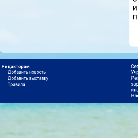
и
п
Се
Редакторам
Уч
Добавить новость
Ре
Добавить выставку
за
Правила
ин
На