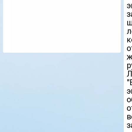
э
з
л
к
ж
Л
"
э
о
о
в
з