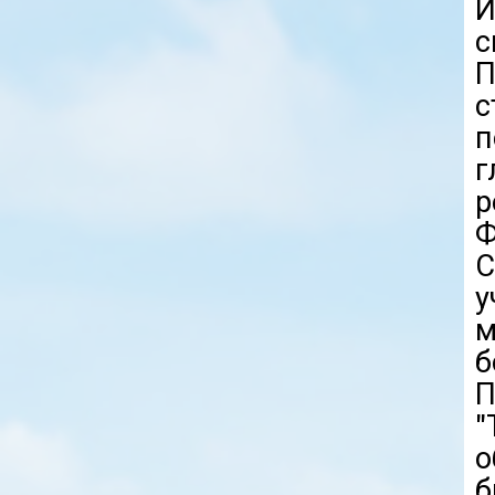
с
П
с
п
г
р
Ф
С
у
м
б
П
о
б