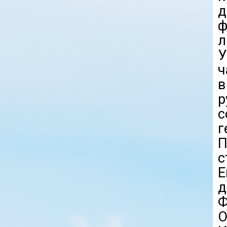
д
ф
л
У
ч
в
г
П
с
Е
д
О