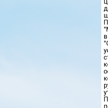
д
ш
П
"
в
"
у
с
к
о
к
р
у
П
п